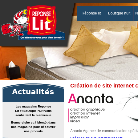
Réponse lit
Boutique nuit
N
Création de site internet 
Les magasins
Réponse
Lit
et
Boutique Nuit
vous
souhaitent la bienvenue
B
onne visite et à bientôt dans
nos magasins pour découvrir
Ananta Agence de communication spéciali
nos produits